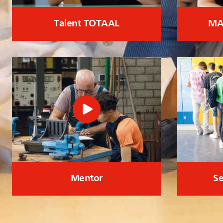
Talent TOTAAL
MA
Mentor
Se