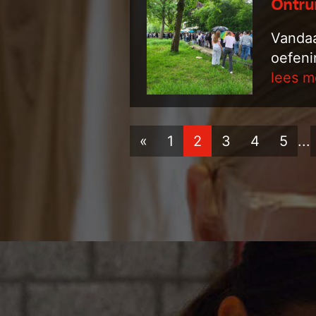
Ontru
Vandaa
oefeni
lees m
«
1
2
3
4
5
...