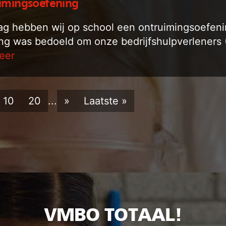
imingsoefening
g hebben wij op school een ontruimingsoefen
ng was bedoeld om onze bedrijfshulpverleners (
eer
10
20
...
»
Laatste »
VMBO TOTAAL!