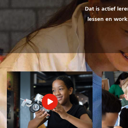
Dat is actief le
lessen en works