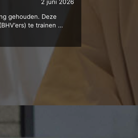
2 juni 2026
ing gehouden. Deze
BHV’ers) te trainen …