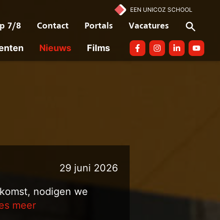
EEN UNICOZ SCHOOL
p 7/8
Contact
Portals
Vacatures
enten
Nieuws
Films
Facebook
Instagram
linkedin
Youtube
29 juni 2026
ekomst, nodigen we
ees meer