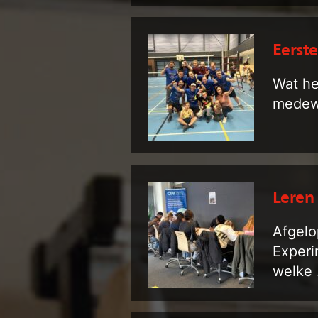
Eerste
Wat he
medew
Leren
Afgelo
Experi
welke