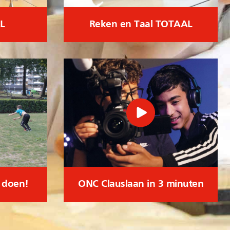
L
Reken en Taal TOTAAL
l doen!
ONC Clauslaan in 3 minuten