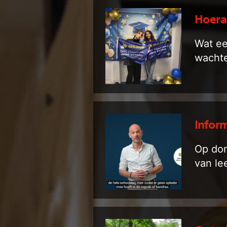
Hoera
Wat ee
wachte
Infor
Op don
van le