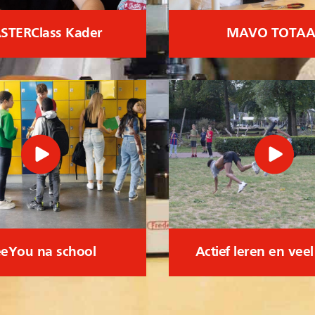
STERClass Kader
MAVO TOTAA
eYou na school
Actief leren en vee