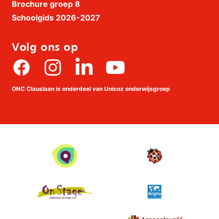
Brochure groep 8
Schoolgids 2026-2027
Volg ons op
Facebook
Instagram
linkedin
Youtube
ONC Clauslaan is onderdeel van Unicoz onderwijsgroep