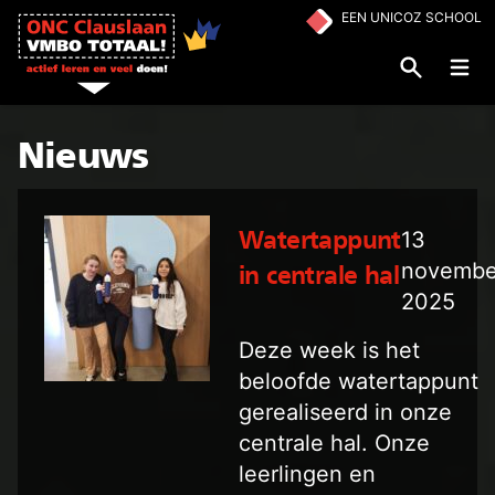
Ga naar de inhoud
EEN UNICOZ SCHOOL
Op
Nieuws
13
Watertappunt
novembe
in centrale hal
2025
Deze week is het
beloofde watertappunt
gerealiseerd in onze
centrale hal. Onze
leerlingen en