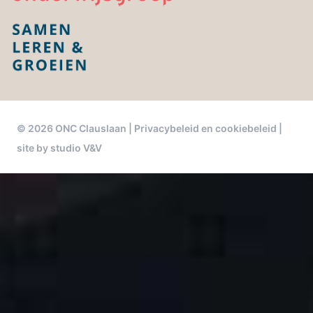
© 2026 ONC Clauslaan |
Privacybeleid en cookiebeleid
|
site by studio V&V