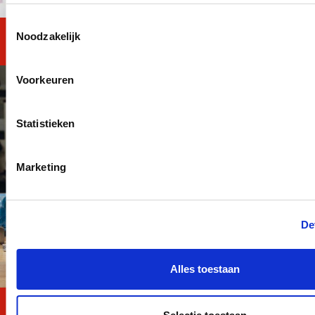
Toestemmingsselectie
Noodzakelijk
Reken en Taal TOTAAL
Voorkeuren
Statistieken
Marketing
De
Alles toestaan
Mentor