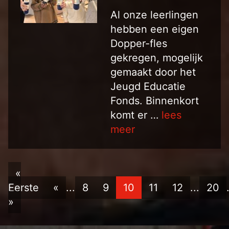
Al onze leerlingen
hebben een eigen
Dopper-fles
gekregen, mogelijk
gemaakt door het
Jeugd Educatie
Fonds. Binnenkort
komt er …
lees
meer
«
Eerste
«
...
8
9
10
11
12
...
20
»