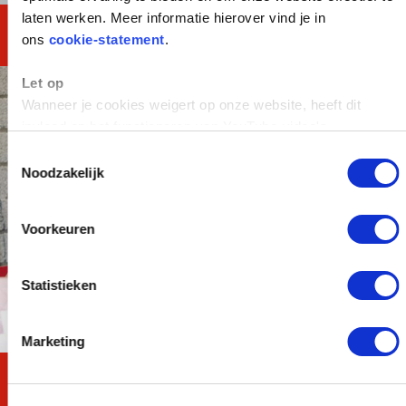
laten werken. Meer informatie hierover vind je in
MAVO TOTAAL
ons
cookie-statement
.
Let op
Wanneer je cookies weigert op onze website, heeft dit
invloed op het functioneren van YouTube-video's.
Toestemmingsselectie
Noodzakelijk
Voorkeuren
Statistieken
Marketing
Reken en Taal TOTAAL