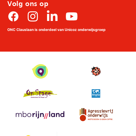
Volg ons op
Facebook
Instagram
linkedin
Youtube
ONC Clauslaan is onderdeel van Unicoz onderwijsgroep