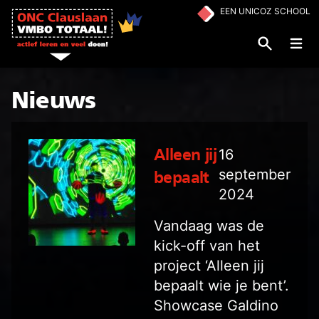
Ga naar de inhoud
EEN UNICOZ SCHOOL
Op
Nieuws
16
Alleen jij
september
bepaalt
2024
Vandaag was de
kick-off van het
project ‘Alleen jij
bepaalt wie je bent’.
Showcase Galdino