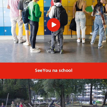
SeeYou na school