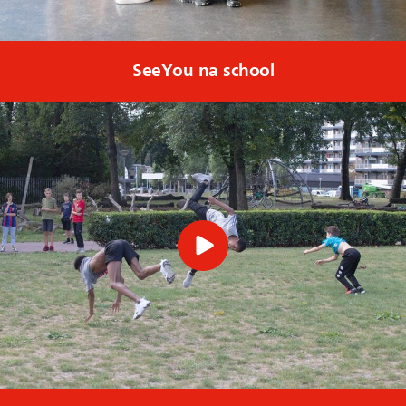
SeeYou na school