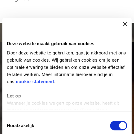
Deze website maakt gebruik van cookies
Door deze website te gebruiken, gaat je akkoord met ons
gebruik van cookies. Wij gebruiken cookies om je een
VMBO TOTAAL!
optimale ervaring te bieden en om onze website effectief
te laten werken. Meer informatie hierover vind je in
ons
cookie-statement
.
Dat is actief leren, veel doen, vaak kiezen,
veel begeleiding op alle niveaus, extra
Let op
lessen en workshops, ál je talenten
Wanneer je cookies weigert op onze website, heeft dit
ontwikkelen en vooral veel ruimte! De hele
invloed op het functioneren van YouTube-video's.
dag!
Toestemmingsselectie
Noodzakelijk