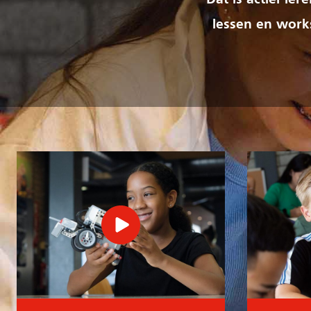
Dat is actief le
lessen en works