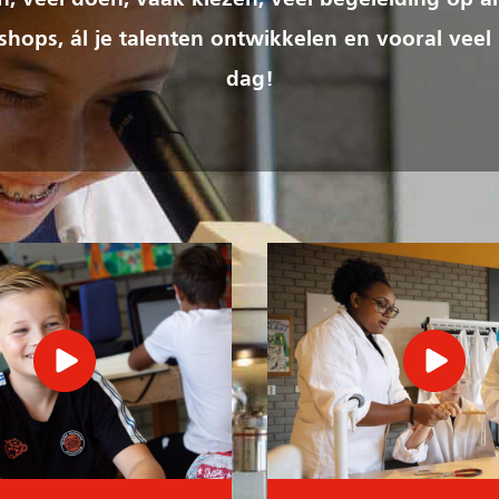
ren, veel doen, vaak kiezen, veel begeleiding op al
hops, ál je talenten ontwikkelen en vooral veel
dag!