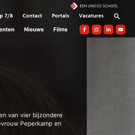
EEN UNICOZ SCHOOL
p 7/8
Contact
Portals
Vacatures
enten
Nieuws
Films
Facebook
Instagram
linkedin
Youtube
en van vier bijzondere
 mevrouw Peperkamp en