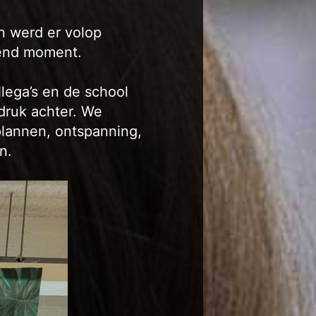
n werd er volop
rend moment.
llega’s en de school
druk achter. We
plannen, ontspanning,
n.