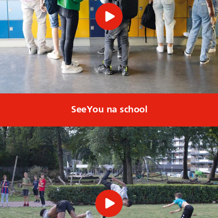
SeeYou na school