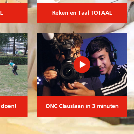
L
Reken en Taal TOTAAL
l doen!
ONC Clauslaan in 3 minuten