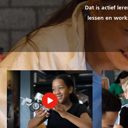
Dat is actief le
lessen en works