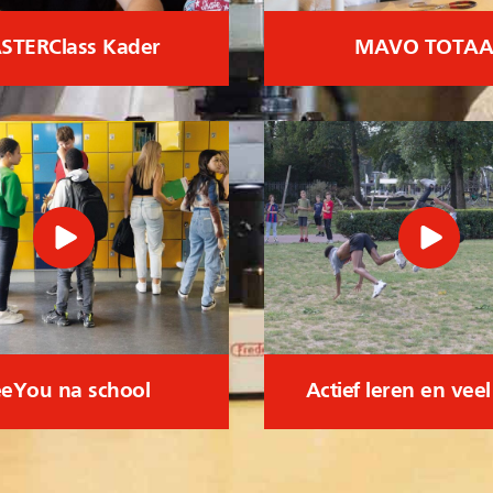
STERClass Kader
MAVO TOTAA
eYou na school
Actief leren en vee