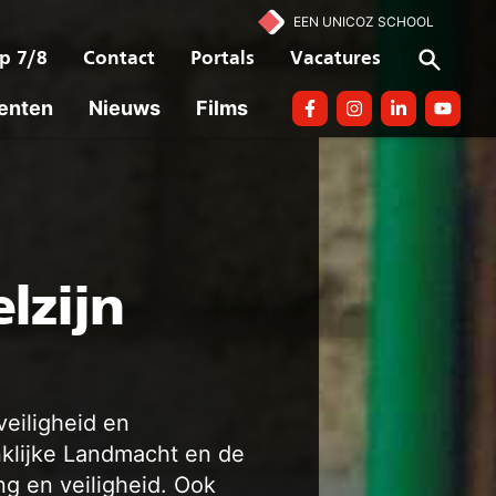
EEN UNICOZ SCHOOL
p 7/8
Contact
Portals
Vacatures
enten
Nieuws
Films
Facebook
Instagram
linkedin
Youtube
lzijn
veiligheid en
nklijke Landmacht en de
g en veiligheid. Ook