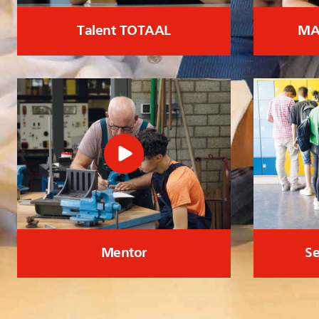
Talent TOTAAL
MA
Mentor
Se