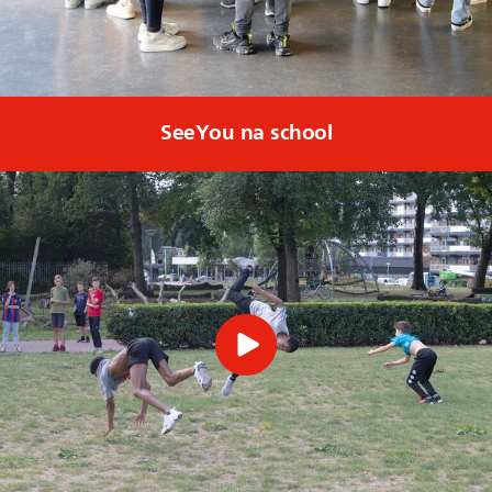
SeeYou na school