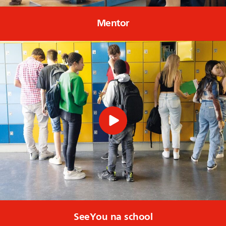
Mentor
SeeYou na school