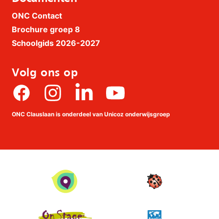
ONC Contact
Brochure groep 8
Schoolgids 2026-2027
Volg ons op
Facebook
Instagram
linkedin
Youtube
ONC Clauslaan is onderdeel van Unicoz onderwijsgroep