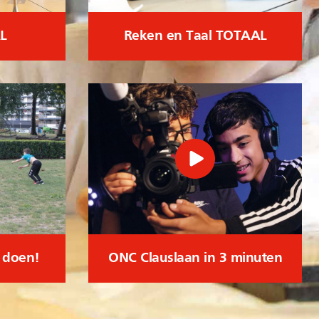
L
Reken en Taal TOTAAL
l doen!
ONC Clauslaan in 3 minuten