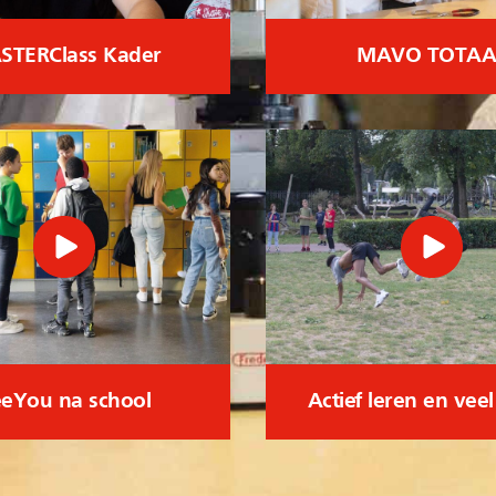
STERClass Kader
MAVO TOTAA
eYou na school
Actief leren en vee