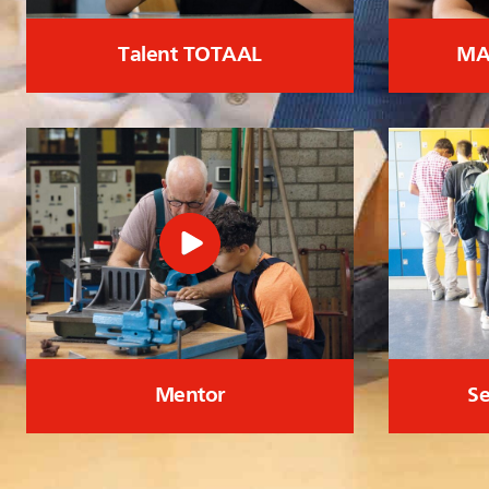
Talent TOTAAL
MA
Mentor
Se