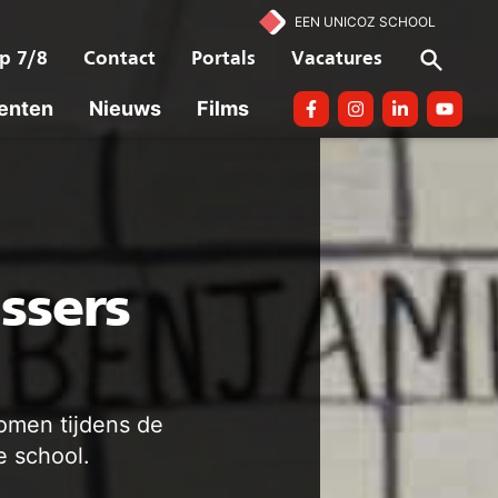
EEN UNICOZ SCHOOL
p 7/8
Contact
Portals
Vacatures
enten
Nieuws
Films
Facebook
Instagram
linkedin
Youtube
ssers
omen tijdens de
 school.