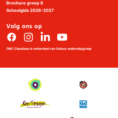
Brochure groep 8
Schoolgids 2026-2027
Volg ons op
Facebook
Instagram
linkedin
Youtube
ONC Clauslaan is onderdeel van Unicoz onderwijsgroep