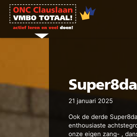
Ga naar de inhoud
Super8da
21 januari 2025
Ook de derde Super8da
enthousiaste achtstegr
onze eigen zang- , dan