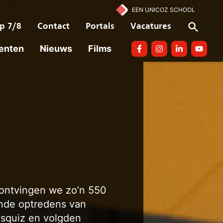
EEN UNICOZ SCHOOL
p 7/8
Contact
Portals
Vacatures
enten
Nieuws
Films
Facebook
Instagram
linkedin
Youtube
 ontvingen we zo’n 550
ende optredens van
usquiz en volgden