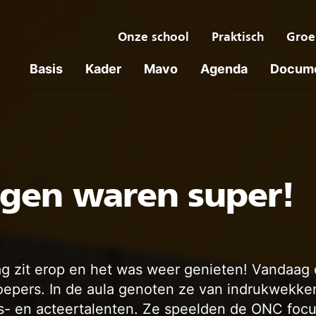
Onze school
Praktisch
Groe
Basis
Kader
Mavo
Agenda
Docum
gen waren super!
g zit erop en het was weer genieten! Vandaag
oepers. In de aula genoten ze van indrukwekk
s- en acteertalenten. Ze speelden de ONC foc