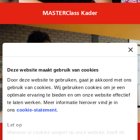
MASTERClass Kader
Deze website maakt gebruik van cookies
Door deze website te gebruiken, gaat je akkoord met ons
gebruik van cookies. Wij gebruiken cookies om je een
optimale ervaring te bieden en om onze website effectief
te laten werken. Meer informatie hierover vind je in
ons
cookie-statement
.
Let op
Wanneer je cookies weigert op onze website, heeft dit
MAVO TOTAAL
invloed op het functioneren van YouTube-video's.