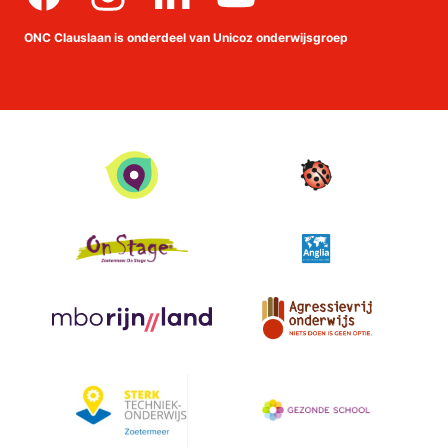
Facebook
Instagram
linkedin
Youtube
ONC Clauslaan is onderdeel van Unicoz onderwijsgroep