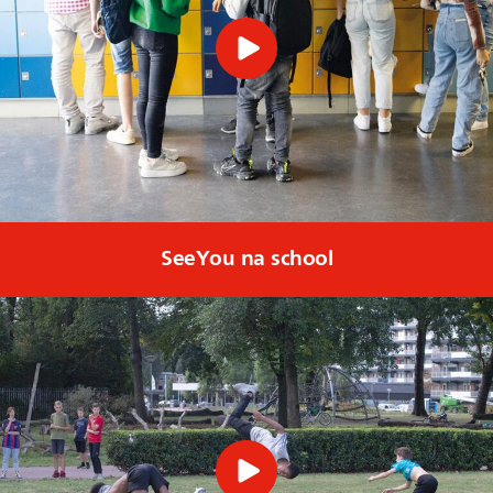
SeeYou na school