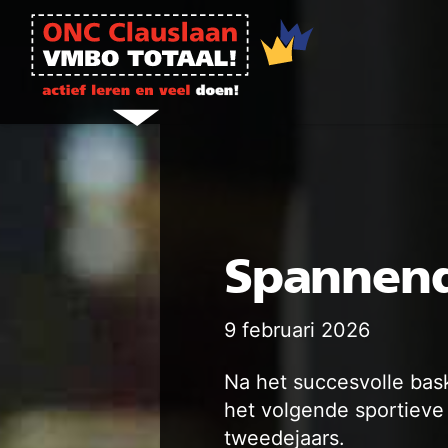
Ga naar de inhoud
Spannend
9 februari 2026
Na het succesvolle bas
het volgende sportieve
tweedejaars.