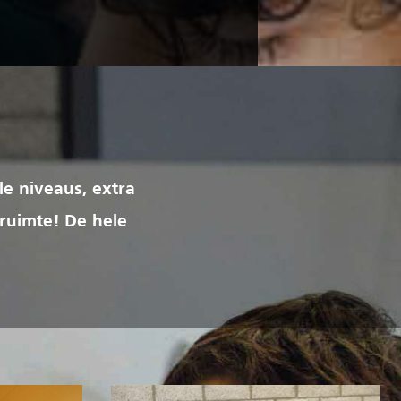
le niveaus, extra
 ruimte! De hele