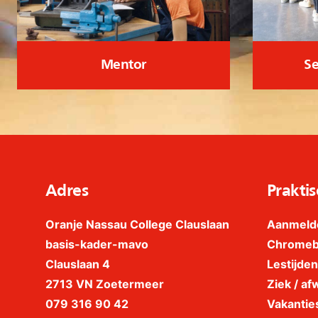
Mentor
Se
Adres
Praktis
Oranje Nassau College Clauslaan
Aanmeld
basis-kader-mavo
Chrome
Clauslaan 4
Lestijden
2713 VN Zoetermeer
Ziek / afw
079 316 90 42
Vakantie