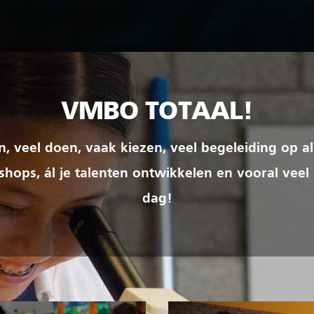
VMBO TOTAAL!
ren, veel doen, vaak kiezen, veel begeleiding op al
hops, ál je talenten ontwikkelen en vooral veel
dag!