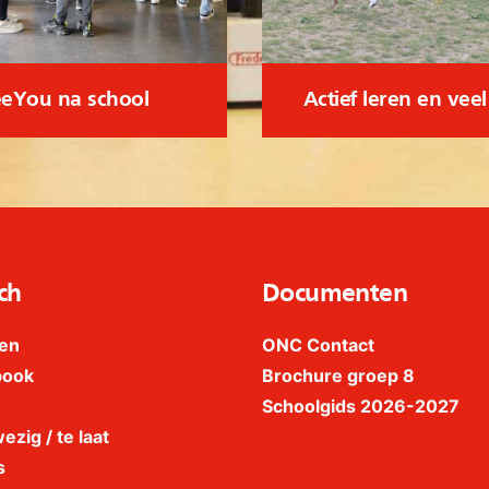
eYou na school
Actief leren en vee
ch
Documenten
en
ONC Contact
book
Brochure groep 8
Schoolgids 2026-2027
ezig / te laat
s