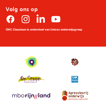
Volg ons op
Facebook
Instagram
linkedin
Youtube
ONC Clauslaan is onderdeel van Unicoz onderwijsgroep