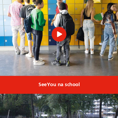
SeeYou na school