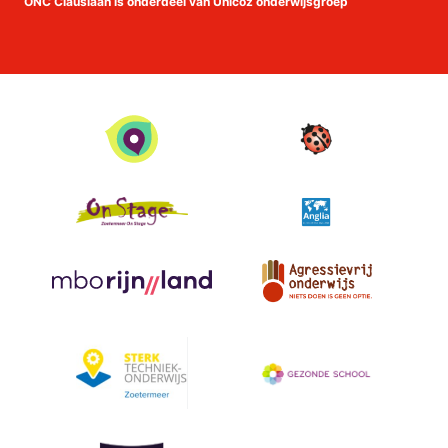
ONC Clauslaan is onderdeel van Unicoz onderwijsgroep