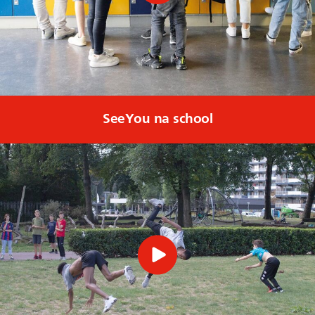
SeeYou na school