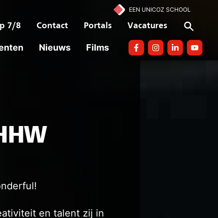
EEN UNICOZ SCHOOL
p 7/8
Contact
Portals
Vacatures
enten
Nieuws
Films
Facebook
Instagram
linkedin
Youtube
 HHW
nderful!
iviteit en talent zij in