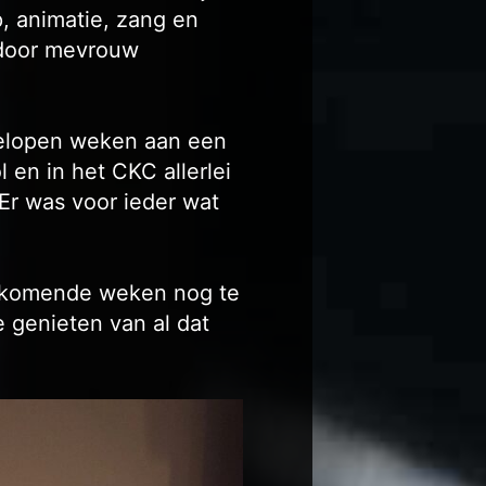
, animatie, zang en
 door mevrouw
fgelopen weken aan een
l en in het CKC allerlei
 Er was voor ieder wat
e komende weken nog te
 genieten van al dat