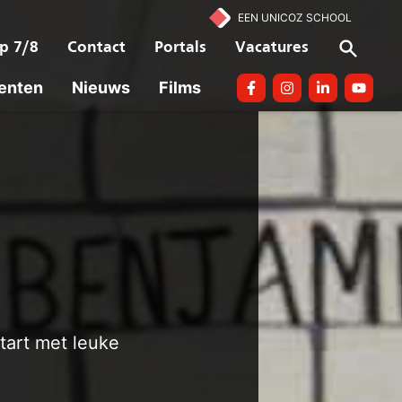
EEN UNICOZ SCHOOL
p 7/8
Contact
Portals
Vacatures
enten
Nieuws
Films
Facebook
Instagram
linkedin
Youtube
tart met leuke