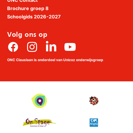
ONC Contact
Brochure groep 8
Schoolgids 2026-2027
Volg ons op
Facebook
Instagram
linkedin
Youtube
ONC Clauslaan is onderdeel van Unicoz onderwijsgroep