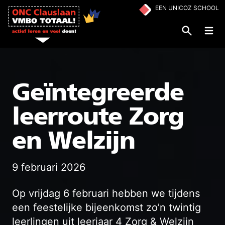
Ga naar de inhoud
EEN UNICOZ SCHOOL
Op
Geïntegreerde
leerroute Zorg
en Welzijn
9 februari 2026
Op vrijdag 6 februari hebben we tijdens
een feestelijke bijeenkomst zo’n twintig
leerlingen uit leerjaar 4 Zorg & Welzijn