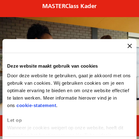
MASTERClass Kader
Deze website maakt gebruik van cookies
Door deze website te gebruiken, gaat je akkoord met ons
gebruik van cookies. Wij gebruiken cookies om je een
optimale ervaring te bieden en om onze website effectief
te laten werken. Meer informatie hierover vind je in
ons
cookie-statement
.
Let op
MAVO TOTAAL
Wanneer je cookies weigert op onze website, heeft dit
invloed op het functioneren van YouTube-video's.