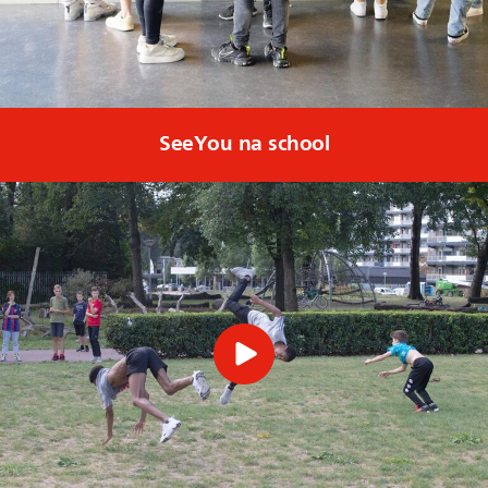
SeeYou na school