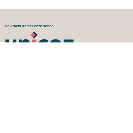
De kracht achter onze school
© 2026 ONC Clauslaan |
Privacybeleid en cookiebeleid
|
site by studio V&V