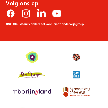
Volg ons op
Facebook
Instagram
linkedin
Youtube
ONC Clauslaan is onderdeel van Unicoz onderwijsgroep