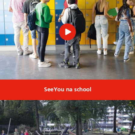
SeeYou na school