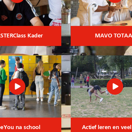
STERClass Kader
MAVO TOTAA
eYou na school
Actief leren en vee