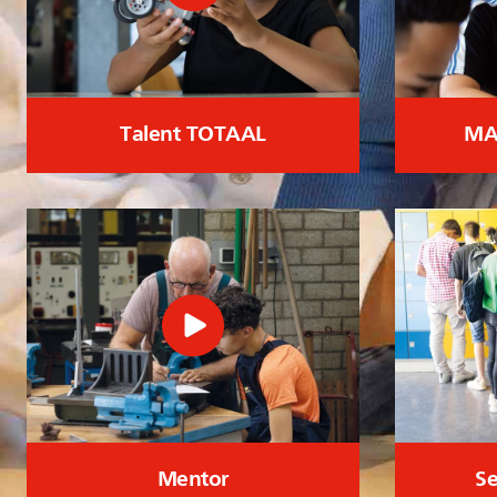
Talent TOTAAL
MA
Mentor
Se