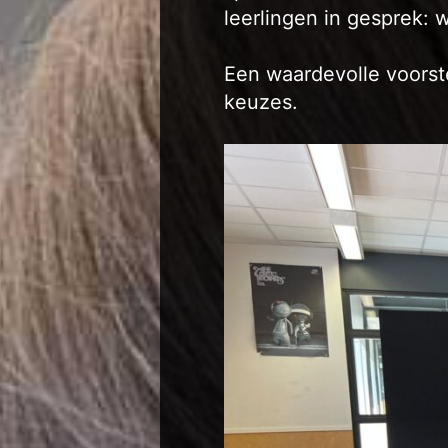
leerlingen in gesprek: w
Een waardevolle voorst
keuzes.