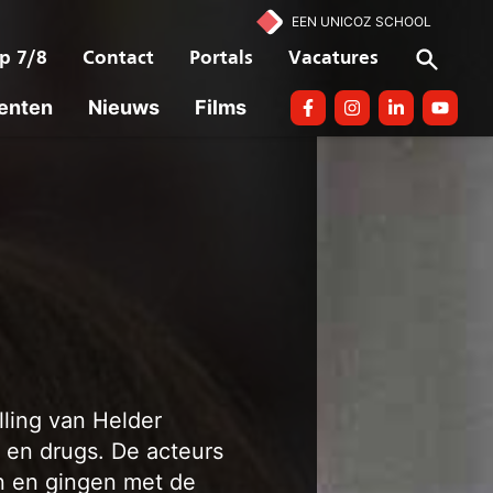
EEN UNICOZ SCHOOL
p 7/8
Contact
Portals
Vacatures
enten
Nieuws
Films
Facebook
Instagram
linkedin
Youtube
ling van Helder
n en drugs. De acteurs
n en gingen met de