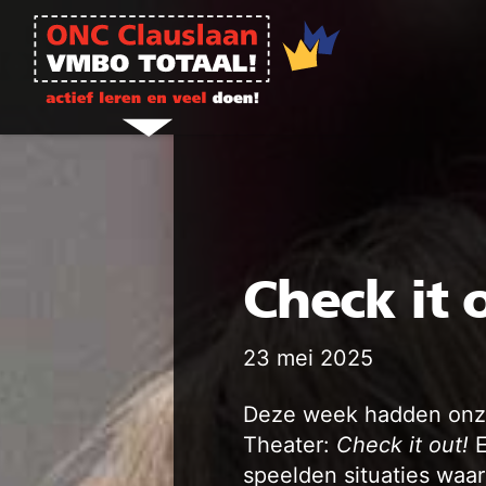
Ga naar de inhoud
Check it 
23 mei 2025
Deze week hadden onze
Theater:
Check it out!
E
speelden situaties waa