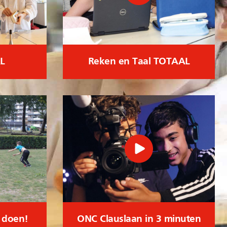
L
Reken en Taal TOTAAL
l doen!
ONC Clauslaan in 3 minuten