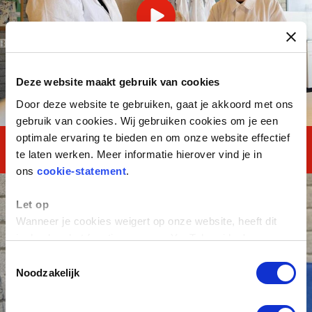
Deze website maakt gebruik van cookies
Door deze website te gebruiken, gaat je akkoord met ons
gebruik van cookies. Wij gebruiken cookies om je een
optimale ervaring te bieden en om onze website effectief
MAVO TOTAAL
te laten werken. Meer informatie hierover vind je in
ons
cookie-statement
.
Let op
Wanneer je cookies weigert op onze website, heeft dit
invloed op het functioneren van YouTube-video's.
Toestemmingsselectie
Noodzakelijk