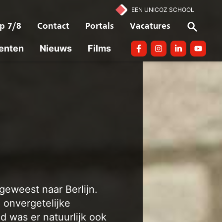
EEN UNICOZ SCHOOL
p 7/8
Contact
Portals
Vacatures
enten
Nieuws
Films
Facebook
Instagram
linkedin
Youtube
geweest naar Berlijn.
onvergetelijke
 was er natuurlijk ook