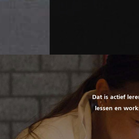
Dat is actief le
lessen en works