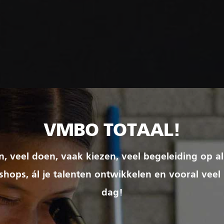
VMBO TOTAAL!
ren, veel doen, vaak kiezen, veel begeleiding op al
hops, ál je talenten ontwikkelen en vooral veel
dag!