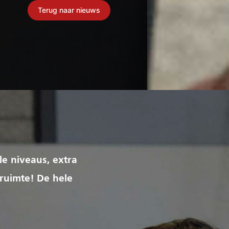
Terug naar nieuws
le niveaus, extra
 ruimte! De hele