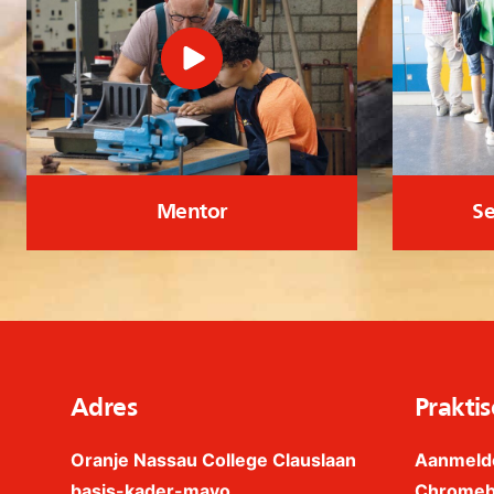
Mentor
Se
Adres
Praktis
Oranje Nassau College Clauslaan
Aanmeld
basis-kader-mavo
Chrome