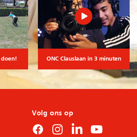
l doen!
ONC Clauslaan in 3 minuten
Volg ons op