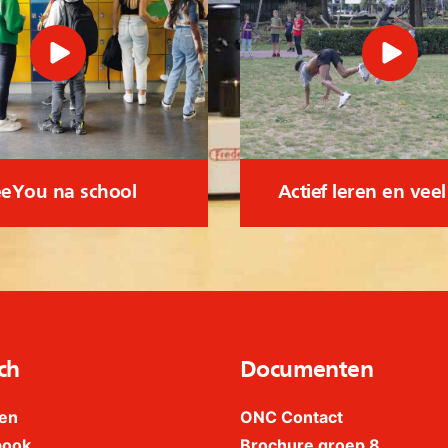
eYou na school
Actief leren en vee
ch
Documenten
en
ONC Contact
book
Brochure groep 8