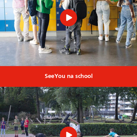
SeeYou na school