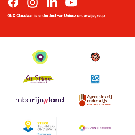
Facebook
Instagram
linkedin
Youtube
ONC Clauslaan is onderdeel van Unicoz onderwijsgroep