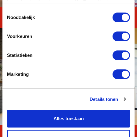
invloed op het functioneren van YouTube-video's.
Toestemmingsselectie
Noodzakelijk
MASTERClass Kader
Voorkeuren
Statistieken
Marketing
Details tonen
Alles toestaan
MAVO TOTAAL