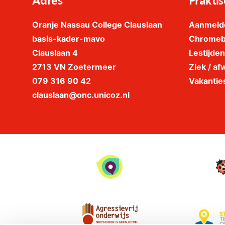
Adres
Praktis
Oranje Nassau College Clauslaan
Aanmeld
basis-kader-mavo
Chrome
Clauslaan 4
Lestijden
2713 VN Zoetermeer
Ziek / afw
079 316 90 42
Vakantie
clauslaan@onc.unicoz.nl