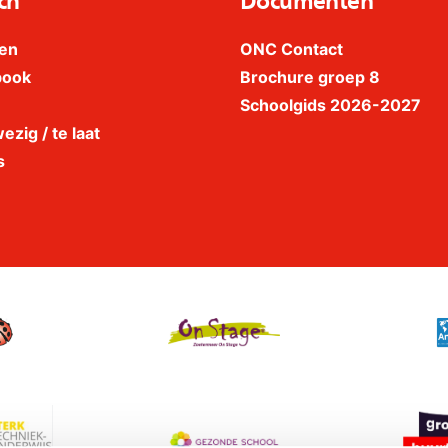
ch
Documenten
en
ONC Contact
book
Brochure groep 8
Schoolgids 2026-2027
ezig / te laat
s