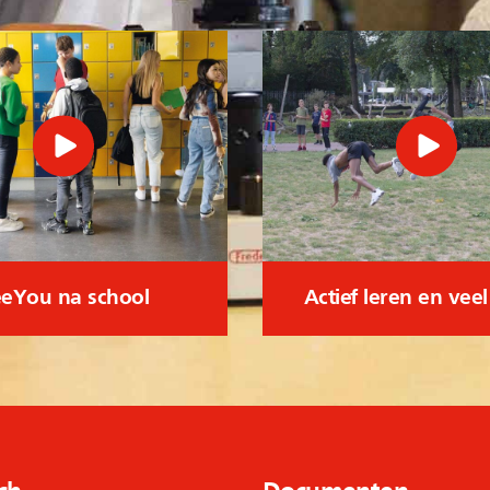
eYou na school
Actief leren en vee