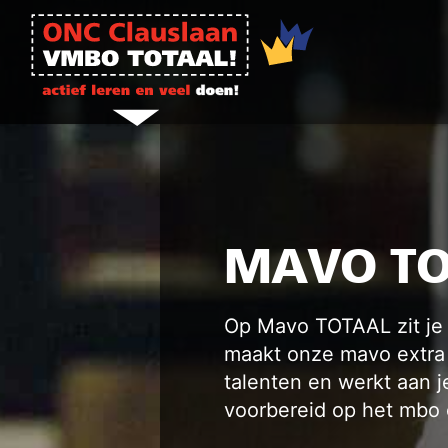
Ga naar de inhoud
MAVO TO
Op Mavo TOTAAL zit je n
maakt onze mavo extra u
talenten en werkt aan j
voorbereid op het mbo o