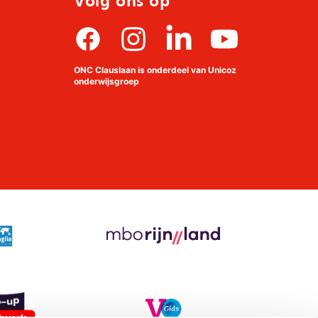
Volg ons op
Facebook
Instagram
linkedin
Youtube
ONC Clauslaan is onderdeel van Unicoz
onderwijsgroep