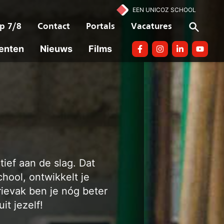
EEN UNICOZ SCHOOL
p 7/8
Contact
Portals
Vacatures
enten
Nieuws
Films
Facebook
Instagram
linkedin
Youtube
tief aan de slag. Dat
hool, ontwikkelt je
rievak ben je nóg beter
t jezelf!