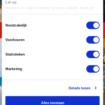
Let op
Wanneer je cookies weigert op onze website, heeft dit
invloed op het functioneren van YouTube-video's.
Toestemmingsselectie
Noodzakelijk
Mentor
Voorkeuren
Statistieken
Marketing
Details tonen
Alles toestaan