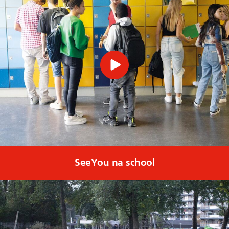
SeeYou na school