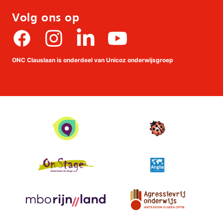
Volg ons op
Facebook
Instagram
linkedin
Youtube
ONC Clauslaan is onderdeel van Unicoz onderwijsgroep